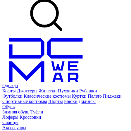
Одежда
Кофты
Джоггеры
Жилетки
Пуховики
Рубашки
Футболки
Классические костюмы
Куртки
Пальто
Пиджаки
Спортивные костюмы
Шорты
Брюки
Джинсы
Обувь
Зимняя обувь
Туфли
Лоферы
Кроссовки
Сланцы
Аксессуары