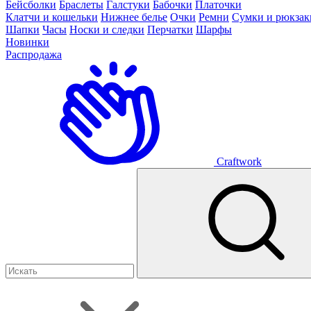
Бейсболки
Браслеты
Галстуки
Бабочки
Платочки
Клатчи и кошельки
Нижнее белье
Очки
Ремни
Сумки и рюкзак
Шапки
Часы
Носки и следки
Перчатки
Шарфы
Новинки
Распродажа
Craftwork