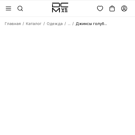
Главная
Каталог
Одежда
...
Джинсы голуб...
Войдите или
зарегистрируйтесь
Имя
Удалить
товара?
Введите телефон
Электронная почта
Электронная почта
Да, удалить
Получить код
Телефон
Отмена
Восстановить пароль
Продолжая, вы соглашаетесь с
политикой
конфиденциальности
и
офертой
Пароль