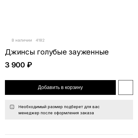
Войти по почте
Повторите пароль
Сохранить
В наличии
4182
политикой
конфиденциальности
офертой
Джинсы голубые зауженные
3 900 ₽
Добавить в корзину
Необходимый размер подберет для вас
менеджер после оформления заказа