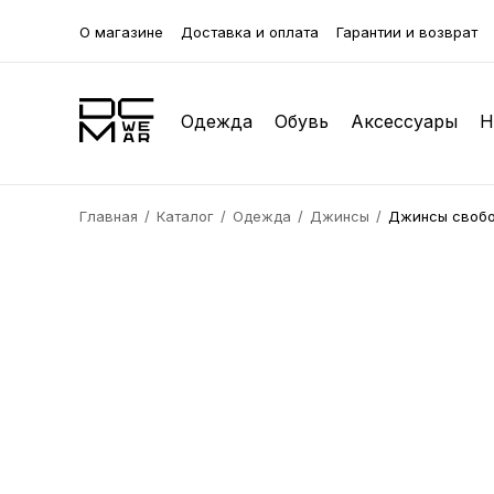
О магазине
Доставка и оплата
Гарантии и возврат
Одежда
Обувь
Аксессуары
Н
Главная
Каталог
Одежда
Джинсы
Джинсы свобо
Кофты
Зимняя обувь
Бейсболки
Футболк
Лоферы
Клатчи 
Джоггеры
Туфли
Браслеты
Классич
Кроссов
Нижнее 
Жилетки
Галстуки
Куртки
Очки
Пуховики
Бабочки
Пальто
Ремни
Рубашки
Платочки
Пиджак
Сумки и