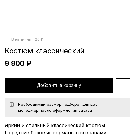
Войти по почте
Повторите пароль
Сохранить
В наличии
2041
политикой
конфиденциальности
офертой
Костюм классический
9 900 ₽
Добавить в корзину
Необходимый размер подберет для вас
менеджер после оформления заказа
Яркий и стильный классический костюм .
Передние боковые карманы с клапанами,