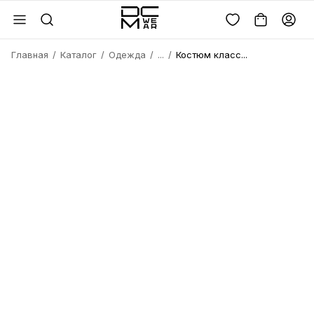
Главная
Каталог
Одежда
...
Костюм класс...
Войдите или
зарегистрируйтесь
Имя
Удалить
товара?
Введите телефон
Электронная почта
Электронная почта
Да, удалить
Получить код
Телефон
Отмена
Восстановить пароль
Продолжая, вы соглашаетесь с
политикой
конфиденциальности
и
офертой
Пароль