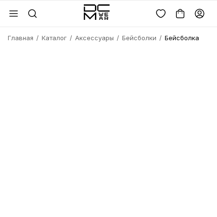
Главная
Каталог
Аксессуары
Бейсболки
Бейсболка
Войдите или
зарегистрируйтесь
Имя
Удалить
товара?
Введите телефон
Электронная почта
Электронная почта
Да, удалить
Получить код
Телефон
Отмена
Восстановить пароль
Продолжая, вы соглашаетесь с
политикой
конфиденциальности
и
офертой
Пароль