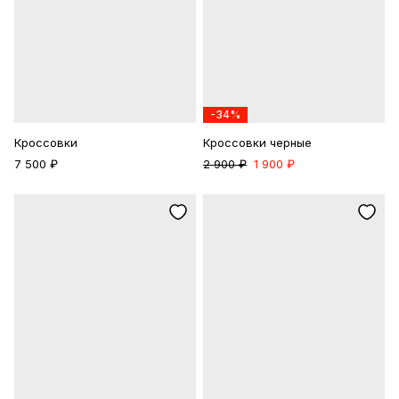
Войти по почте
Повторите пароль
Сохранить
-34%
политикой
Кроссовки
конфиденциальности
Кроссовки черные
офертой
7 500 ₽
2 900 ₽
1 900 ₽