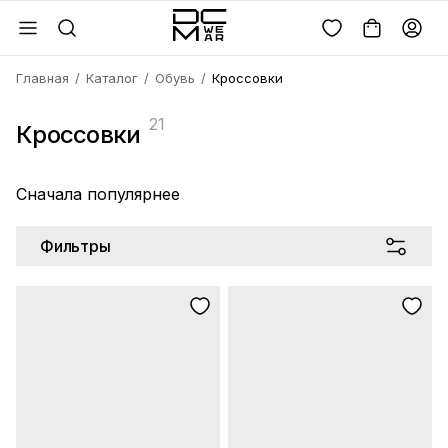
Главная
Каталог
Обувь
Кроссовки
21
Кроссовки
Войдите или
зарегистрируйтесь
Сначала популярнее
Имя
Удалить
товара?
Фильтры
Введите телефон
Электронная почта
Электронная почта
Да, удалить
Получить код
Телефон
Отмена
Восстановить пароль
Продолжая, вы соглашаетесь с
политикой
конфиденциальности
и
офертой
Пароль