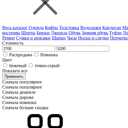
Весь каталог
Одежда
Кофты
Толстовка
Водолазки
Кардиган
Ма
костюмы
Шорты
Брюки
Джинсы
Обувь
Зимняя обувь
Туфли
Л
Ремни
Сумки и рюкзаки
Шапки
Часы
Носки и следки
Перчатк
Стоимость
Распродажа
Новинка
Цвет
бежевый
темно-серый
Показать все
Применить
Сначала популярнее
Сначала популярнее
Сначала дешевле
Сначала дороже
Сначала новинки
Сначала больше скидка