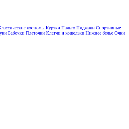
Классические костюмы
Куртки
Пальто
Пиджаки
Спортивные
туки
Бабочки
Платочки
Клатчи и кошельки
Нижнее белье
Очки