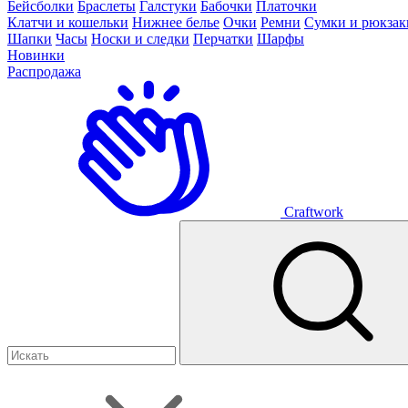
Бейсболки
Браслеты
Галстуки
Бабочки
Платочки
Клатчи и кошельки
Нижнее белье
Очки
Ремни
Сумки и рюкзак
Шапки
Часы
Носки и следки
Перчатки
Шарфы
Новинки
Распродажа
Craftwork