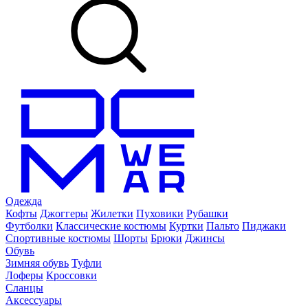
Одежда
Кофты
Джоггеры
Жилетки
Пуховики
Рубашки
Футболки
Классические костюмы
Куртки
Пальто
Пиджаки
Спортивные костюмы
Шорты
Брюки
Джинсы
Обувь
Зимняя обувь
Туфли
Лоферы
Кроссовки
Сланцы
Аксессуары