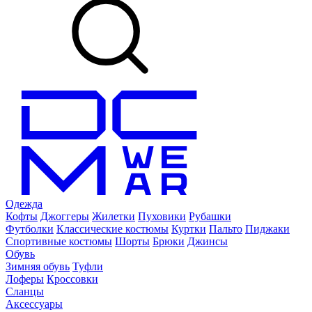
Одежда
Кофты
Джоггеры
Жилетки
Пуховики
Рубашки
Футболки
Классические костюмы
Куртки
Пальто
Пиджаки
Спортивные костюмы
Шорты
Брюки
Джинсы
Обувь
Зимняя обувь
Туфли
Лоферы
Кроссовки
Сланцы
Аксессуары