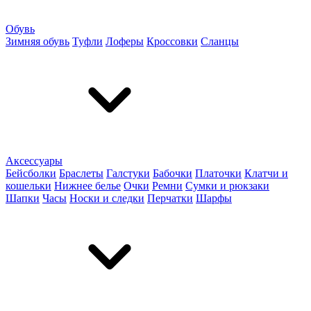
Обувь
Зимняя обувь
Туфли
Лоферы
Кроссовки
Сланцы
Аксессуары
Бейсболки
Браслеты
Галстуки
Бабочки
Платочки
Клатчи и
кошельки
Нижнее белье
Очки
Ремни
Сумки и рюкзаки
Шапки
Часы
Носки и следки
Перчатки
Шарфы