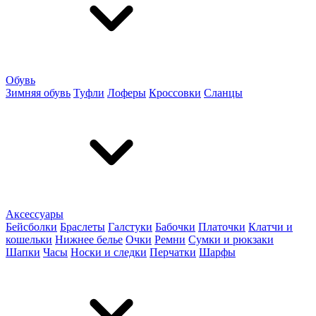
Обувь
Зимняя обувь
Туфли
Лоферы
Кроссовки
Сланцы
Аксессуары
Бейсболки
Браслеты
Галстуки
Бабочки
Платочки
Клатчи и
кошельки
Нижнее белье
Очки
Ремни
Сумки и рюкзаки
Шапки
Часы
Носки и следки
Перчатки
Шарфы