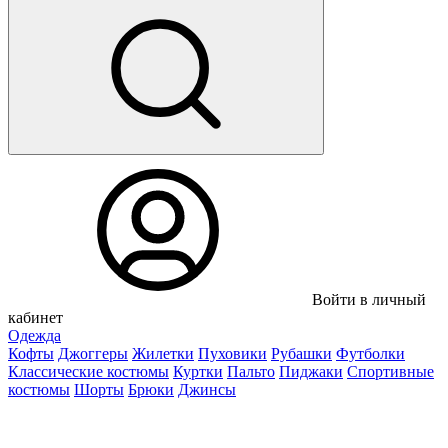
Войти в личный
кабинет
Одежда
Кофты
Джоггеры
Жилетки
Пуховики
Рубашки
Футболки
Классические костюмы
Куртки
Пальто
Пиджаки
Спортивные
костюмы
Шорты
Брюки
Джинсы