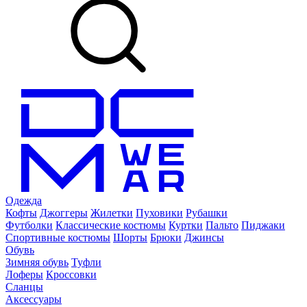
Одежда
Кофты
Джоггеры
Жилетки
Пуховики
Рубашки
Футболки
Классические костюмы
Куртки
Пальто
Пиджаки
Спортивные костюмы
Шорты
Брюки
Джинсы
Обувь
Зимняя обувь
Туфли
Лоферы
Кроссовки
Сланцы
Аксессуары