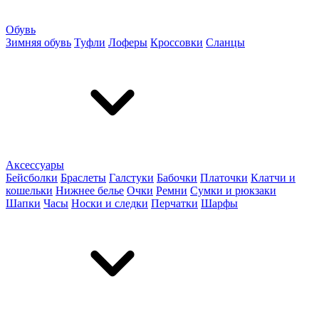
Обувь
Зимняя обувь
Туфли
Лоферы
Кроссовки
Сланцы
Аксессуары
Бейсболки
Браслеты
Галстуки
Бабочки
Платочки
Клатчи и
кошельки
Нижнее белье
Очки
Ремни
Сумки и рюкзаки
Шапки
Часы
Носки и следки
Перчатки
Шарфы