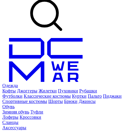
Одежда
Кофты
Джоггеры
Жилетки
Пуховики
Рубашки
Футболки
Классические костюмы
Куртки
Пальто
Пиджаки
Спортивные костюмы
Шорты
Брюки
Джинсы
Обувь
Зимняя обувь
Туфли
Лоферы
Кроссовки
Сланцы
Аксессуары