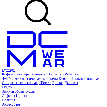
Одежда
Кофты
Джоггеры
Жилетки
Пуховики
Рубашки
Футболки
Классические костюмы
Куртки
Пальто
Пиджаки
Спортивные костюмы
Шорты
Брюки
Джинсы
Обувь
Зимняя обувь
Туфли
Лоферы
Кроссовки
Сланцы
Аксессуары