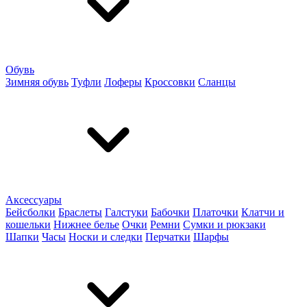
Обувь
Зимняя обувь
Туфли
Лоферы
Кроссовки
Сланцы
Аксессуары
Бейсболки
Браслеты
Галстуки
Бабочки
Платочки
Клатчи и
кошельки
Нижнее белье
Очки
Ремни
Сумки и рюкзаки
Шапки
Часы
Носки и следки
Перчатки
Шарфы