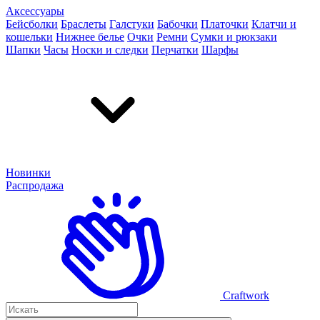
Аксессуары
Бейсболки
Браслеты
Галстуки
Бабочки
Платочки
Клатчи и
кошельки
Нижнее белье
Очки
Ремни
Сумки и рюкзаки
Шапки
Часы
Носки и следки
Перчатки
Шарфы
Новинки
Распродажа
Craftwork