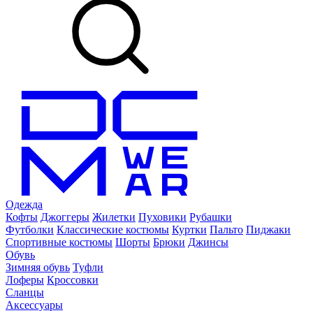
Одежда
Кофты
Джоггеры
Жилетки
Пуховики
Рубашки
Футболки
Классические костюмы
Куртки
Пальто
Пиджаки
Спортивные костюмы
Шорты
Брюки
Джинсы
Обувь
Зимняя обувь
Туфли
Лоферы
Кроссовки
Сланцы
Аксессуары