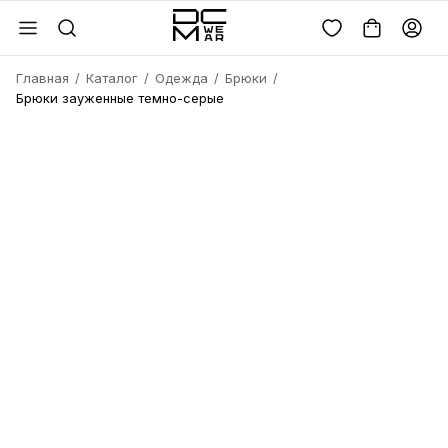
Главная
Каталог
Одежда
Брюки
Брюки зауженные темно-серые
Войдите или
зарегистрируйтесь
Имя
Удалить
товара?
Введите телефон
Электронная почта
Электронная почта
Да, удалить
Получить код
Телефон
Отмена
Восстановить пароль
Продолжая, вы соглашаетесь с
политикой
конфиденциальности
и
офертой
Пароль