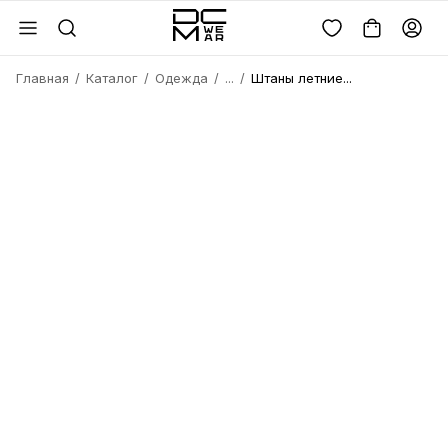
Главная
Каталог
Одежда
...
Штаны летние...
Войдите или
зарегистрируйтесь
Имя
Удалить
товара?
Введите телефон
Электронная почта
Электронная почта
Да, удалить
Получить код
Телефон
Отмена
Восстановить пароль
Продолжая, вы соглашаетесь с
политикой
конфиденциальности
и
офертой
Пароль