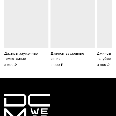
Джинсы зауженные
Джинсы зауженные
Джинсы св
темно-синие
синие
голубые
3 500 ₽
3 900 ₽
3 900 ₽