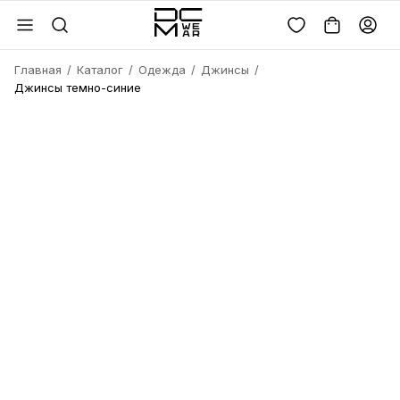
Главная
Каталог
Одежда
Джинсы
Джинсы темно-синие
Войдите или
зарегистрируйтесь
Имя
Удалить
товара?
Введите телефон
Электронная почта
Электронная почта
Да, удалить
Получить код
Телефон
Отмена
Восстановить пароль
Продолжая, вы соглашаетесь с
политикой
конфиденциальности
и
офертой
Пароль