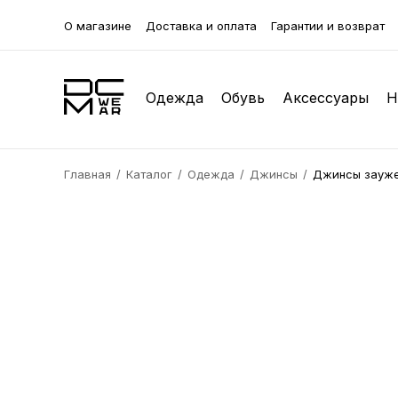
О магазине
Доставка и оплата
Гарантии и возврат
Одежда
Обувь
Аксессуары
Н
Главная
Каталог
Одежда
Джинсы
Джинсы зауже
Кофты
Зимняя обувь
Бейсболки
Футболк
Лоферы
Клатчи 
Джоггеры
Туфли
Браслеты
Классич
Кроссов
Нижнее 
Жилетки
Галстуки
Куртки
Очки
Пуховики
Бабочки
Пальто
Ремни
Рубашки
Платочки
Пиджак
Сумки и