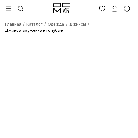
Главная
Каталог
Одежда
Джинсы
Джинсы зауженные голубые
Войдите или
зарегистрируйтесь
Имя
Удалить
товара?
Введите телефон
Электронная почта
Электронная почта
Да, удалить
Получить код
Телефон
Отмена
Восстановить пароль
Продолжая, вы соглашаетесь с
политикой
конфиденциальности
и
офертой
Пароль