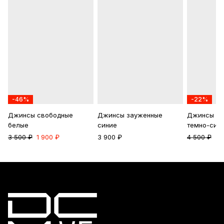
-46%
-22%
Джинсы свободные
Джинсы зауженные
Джинсы ут
белые
синие
темно-син
3 500 ₽
1 900 ₽
3 900 ₽
4 500 ₽
3 