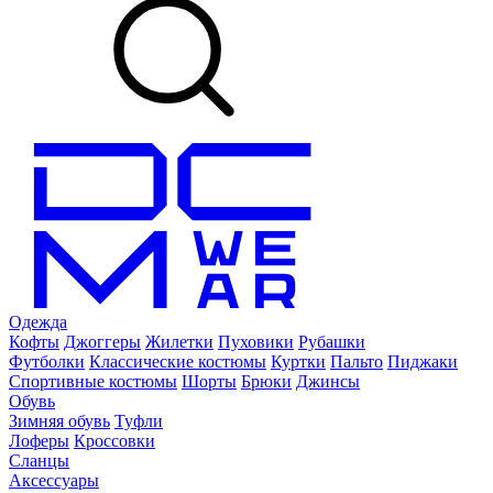
Одежда
Кофты
Джоггеры
Жилетки
Пуховики
Рубашки
Футболки
Классические костюмы
Куртки
Пальто
Пиджаки
Спортивные костюмы
Шорты
Брюки
Джинсы
Обувь
Зимняя обувь
Туфли
Лоферы
Кроссовки
Сланцы
Аксессуары