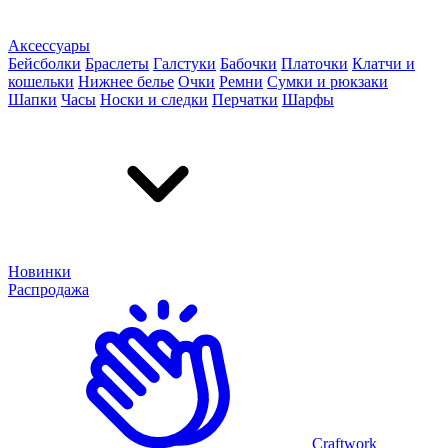
Аксессуары
Бейсболки
Браслеты
Галстуки
Бабочки
Платочки
Клатчи и
кошельки
Нижнее белье
Очки
Ремни
Сумки и рюкзаки
Шапки
Часы
Носки и следки
Перчатки
Шарфы
Новинки
Распродажа
Craftwork