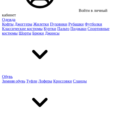
Войти в личный
кабинет
Одежда
Кофты
Джоггеры
Жилетки
Пуховики
Рубашки
Футболки
Классические костюмы
Куртки
Пальто
Пиджаки
Спортивные
костюмы
Шорты
Брюки
Джинсы
Обувь
Зимняя обувь
Туфли
Лоферы
Кроссовки
Сланцы