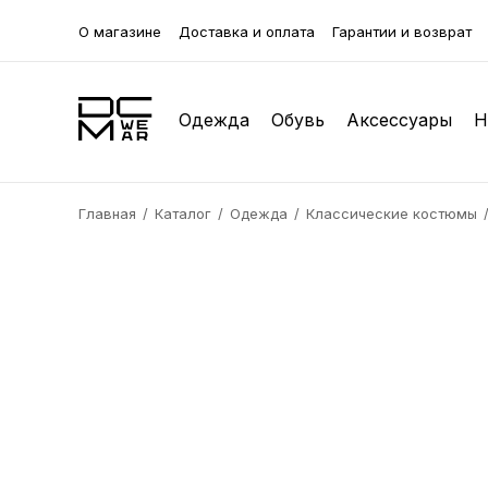
О магазине
Доставка и оплата
Гарантии и возврат
Одежда
Обувь
Аксессуары
Н
Главная
Каталог
Одежда
Классические костюмы
Кофты
Зимняя обувь
Бейсболки
Футболк
Лоферы
Клатчи 
Джоггеры
Туфли
Браслеты
Классич
Кроссов
Нижнее 
Жилетки
Галстуки
Куртки
Очки
Пуховики
Бабочки
Пальто
Ремни
Рубашки
Платочки
Пиджак
Сумки и