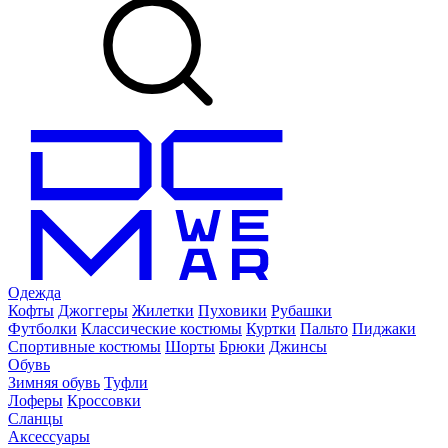
Одежда
Кофты
Джоггеры
Жилетки
Пуховики
Рубашки
Футболки
Классические костюмы
Куртки
Пальто
Пиджаки
Спортивные костюмы
Шорты
Брюки
Джинсы
Обувь
Зимняя обувь
Туфли
Лоферы
Кроссовки
Сланцы
Аксессуары