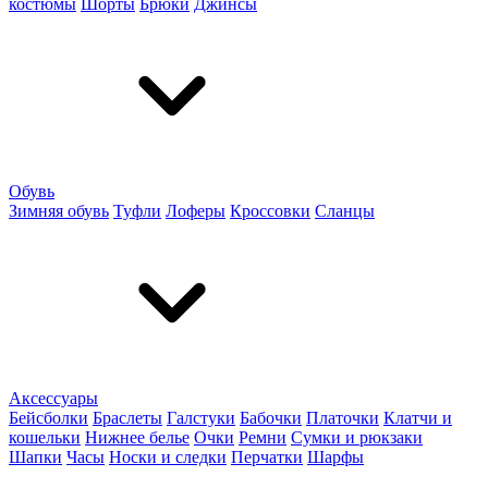
костюмы
Шорты
Брюки
Джинсы
Обувь
Зимняя обувь
Туфли
Лоферы
Кроссовки
Сланцы
Аксессуары
Бейсболки
Браслеты
Галстуки
Бабочки
Платочки
Клатчи и
кошельки
Нижнее белье
Очки
Ремни
Сумки и рюкзаки
Шапки
Часы
Носки и следки
Перчатки
Шарфы