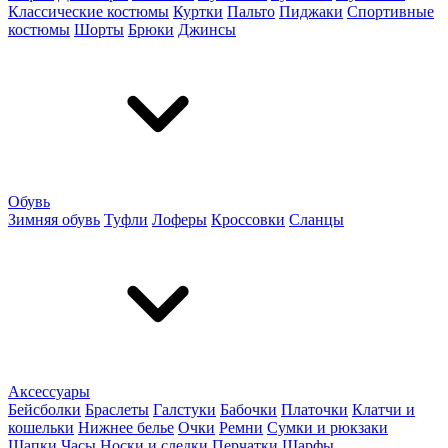
Классические костюмы
Куртки
Пальто
Пиджаки
Спортивные
костюмы
Шорты
Брюки
Джинсы
Обувь
Зимняя обувь
Туфли
Лоферы
Кроссовки
Сланцы
Аксессуары
Бейсболки
Браслеты
Галстуки
Бабочки
Платочки
Клатчи и
кошельки
Нижнее белье
Очки
Ремни
Сумки и рюкзаки
Шапки
Часы
Носки и следки
Перчатки
Шарфы