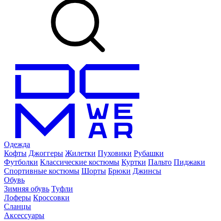
Одежда
Кофты
Джоггеры
Жилетки
Пуховики
Рубашки
Футболки
Классические костюмы
Куртки
Пальто
Пиджаки
Спортивные костюмы
Шорты
Брюки
Джинсы
Обувь
Зимняя обувь
Туфли
Лоферы
Кроссовки
Сланцы
Аксессуары