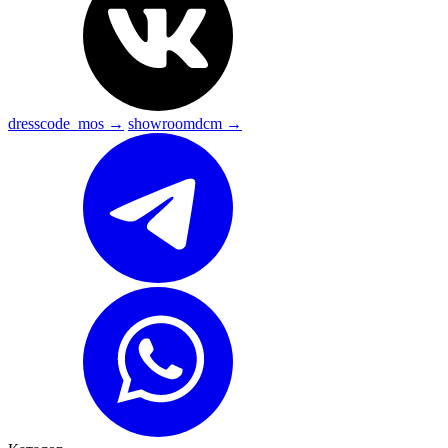
dresscode_mos →
showroomdcm →