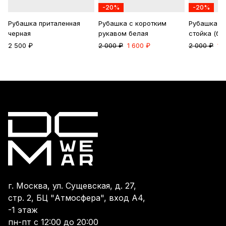
-20%
-20%
Рубашка приталенная
Рубашка с коротким
Рубашка с
черная
рукавом белая
стойка (бе
2 500 ₽
2 000 ₽
1 600 ₽
2 000 ₽
1 
г. Москва, ул. Сущевская, д. 27,
стр. 2, БЦ "Атмосфера", вход А4,
-1 этаж
пн-пт с 12:00 до 20:00