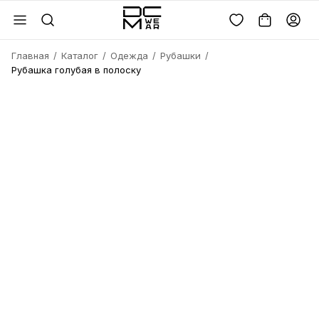
Главная
Каталог
Одежда
Рубашки
Рубашка голубая в полоску
Войдите или
зарегистрируйтесь
Имя
Удалить
товара?
Введите телефон
Электронная почта
Электронная почта
Да, удалить
Получить код
Телефон
Отмена
Восстановить пароль
Продолжая, вы соглашаетесь с
политикой
конфиденциальности
и
офертой
Пароль