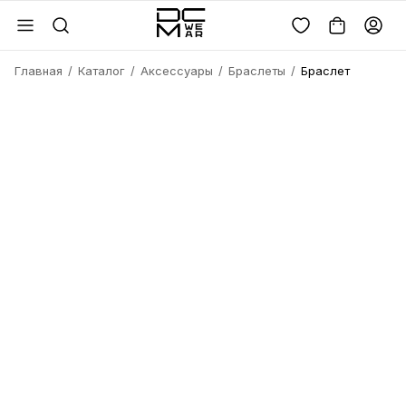
Главная
Каталог
Аксессуары
Браслеты
Браслет
Войдите или
зарегистрируйтесь
Имя
Удалить
товара?
Введите телефон
Электронная почта
Электронная почта
Да, удалить
Получить код
Телефон
Отмена
Восстановить пароль
Продолжая, вы соглашаетесь с
политикой
конфиденциальности
и
офертой
Пароль