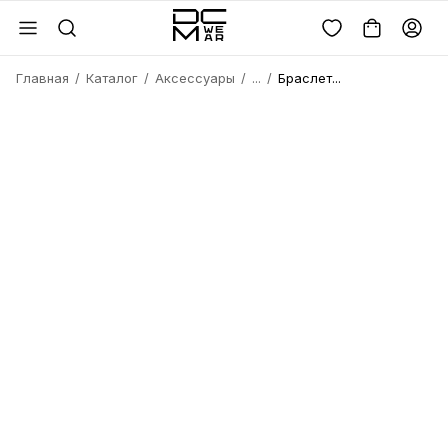
Главная
Каталог
Аксессуары
...
Браслет...
Войдите или
зарегистрируйтесь
Имя
Удалить
товара?
Введите телефон
Электронная почта
Электронная почта
Да, удалить
Получить код
Телефон
Отмена
Восстановить пароль
Продолжая, вы соглашаетесь с
политикой
конфиденциальности
и
офертой
Пароль