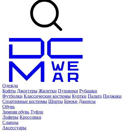
Одежда
Кофты
Джоггеры
Жилетки
Пуховики
Рубашки
Футболки
Классические костюмы
Куртки
Пальто
Пиджаки
Спортивные костюмы
Шорты
Брюки
Джинсы
Обувь
Зимняя обувь
Туфли
Лоферы
Кроссовки
Сланцы
Аксессуары