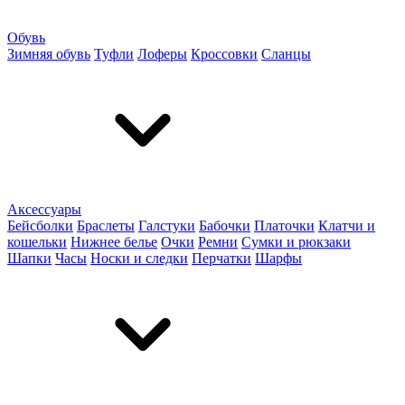
Обувь
Зимняя обувь
Туфли
Лоферы
Кроссовки
Сланцы
Аксессуары
Бейсболки
Браслеты
Галстуки
Бабочки
Платочки
Клатчи и
кошельки
Нижнее белье
Очки
Ремни
Сумки и рюкзаки
Шапки
Часы
Носки и следки
Перчатки
Шарфы