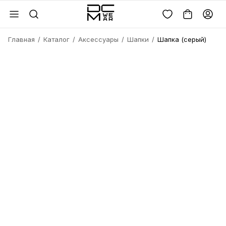
Главная
Каталог
Аксессуары
Шапки
Шапка (серый)
Войдите или
зарегистрируйтесь
Имя
Удалить
товара?
Введите телефон
Электронная почта
Электронная почта
Да, удалить
Получить код
Телефон
Отмена
Восстановить пароль
Продолжая, вы соглашаетесь с
политикой
конфиденциальности
и
офертой
Пароль