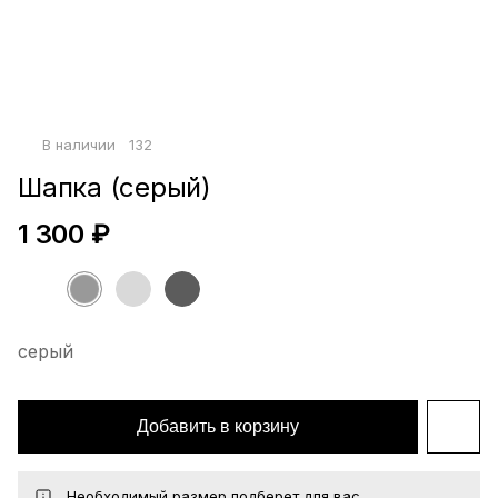
Войти по почте
Повторите пароль
Сохранить
В наличии
132
политикой
конфиденциальности
офертой
Шапка (серый)
1 300 ₽
серый
Добавить в корзину
Необходимый размер подберет для вас