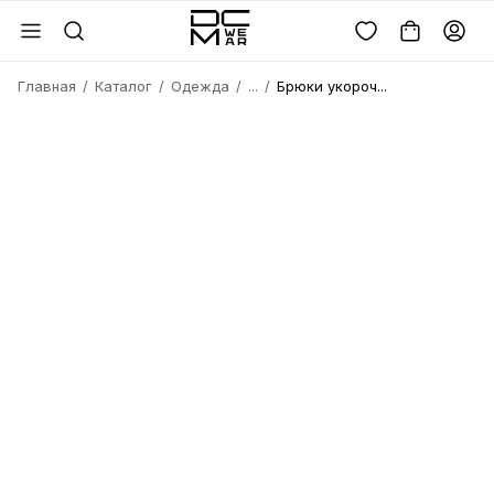
Главная
Каталог
Одежда
...
Брюки укороч...
Войдите или
зарегистрируйтесь
Имя
Удалить
товара?
Введите телефон
Электронная почта
Электронная почта
Да, удалить
Получить код
Телефон
Отмена
Восстановить пароль
Продолжая, вы соглашаетесь с
политикой
конфиденциальности
и
офертой
Пароль