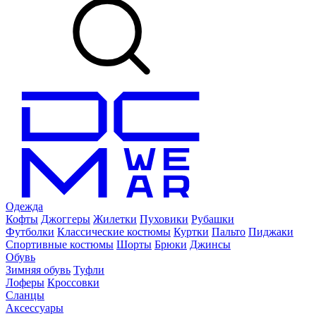
Одежда
Кофты
Джоггеры
Жилетки
Пуховики
Рубашки
Футболки
Классические костюмы
Куртки
Пальто
Пиджаки
Спортивные костюмы
Шорты
Брюки
Джинсы
Обувь
Зимняя обувь
Туфли
Лоферы
Кроссовки
Сланцы
Аксессуары