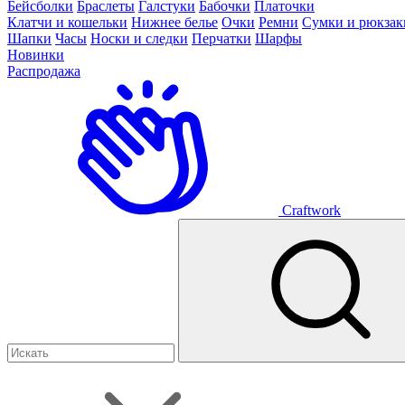
Бейсболки
Браслеты
Галстуки
Бабочки
Платочки
Клатчи и кошельки
Нижнее белье
Очки
Ремни
Сумки и рюкзак
Шапки
Часы
Носки и следки
Перчатки
Шарфы
Новинки
Распродажа
Craftwork