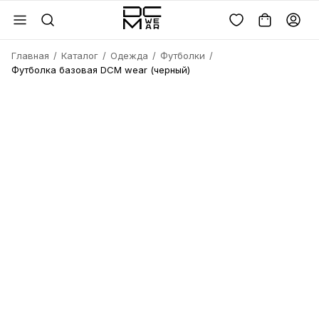
Главная
Каталог
Одежда
Футболки
Футболка базовая DCM wear (черный)
Войдите или
зарегистрируйтесь
Имя
Удалить
товара?
Введите телефон
Электронная почта
Электронная почта
Да, удалить
Получить код
Телефон
Отмена
Восстановить пароль
Продолжая, вы соглашаетесь с
политикой
конфиденциальности
и
офертой
Пароль