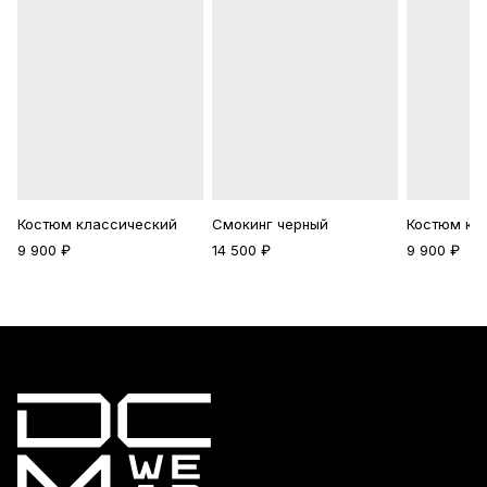
Костюм классический
Смокинг черный
Костюм кл
9 900 ₽
14 500 ₽
9 900 ₽