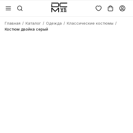
Главная
Каталог
Одежда
Классические костюмы
Костюм двойка серый
Войдите или
зарегистрируйтесь
Имя
Удалить
товара?
Введите телефон
Электронная почта
Электронная почта
Да, удалить
Получить код
Телефон
Отмена
Восстановить пароль
Продолжая, вы соглашаетесь с
политикой
конфиденциальности
и
офертой
Пароль