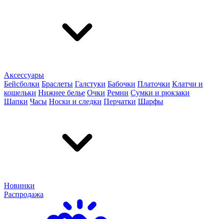
Аксессуары
Бейсболки
Браслеты
Галстуки
Бабочки
Платочки
Клатчи и
кошельки
Нижнее белье
Очки
Ремни
Сумки и рюкзаки
Шапки
Часы
Носки и следки
Перчатки
Шарфы
Новинки
Распродажа