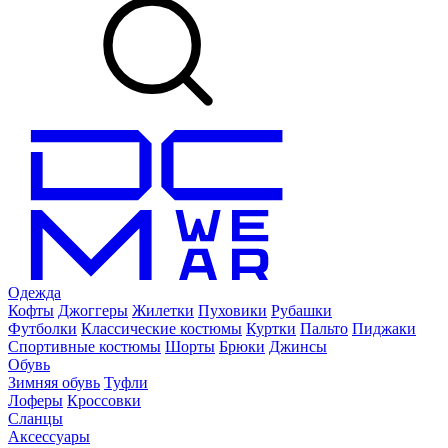
Одежда
Кофты
Джоггеры
Жилетки
Пуховики
Рубашки
Футболки
Классические костюмы
Куртки
Пальто
Пиджаки
Спортивные костюмы
Шорты
Брюки
Джинсы
Обувь
Зимняя обувь
Туфли
Лоферы
Кроссовки
Сланцы
Аксессуары