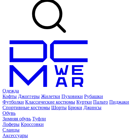
Одежда
Кофты
Джоггеры
Жилетки
Пуховики
Рубашки
Футболки
Классические костюмы
Куртки
Пальто
Пиджаки
Спортивные костюмы
Шорты
Брюки
Джинсы
Обувь
Зимняя обувь
Туфли
Лоферы
Кроссовки
Сланцы
Аксессуары