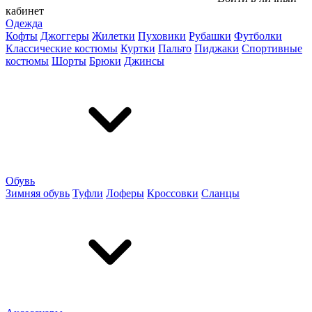
кабинет
Одежда
Кофты
Джоггеры
Жилетки
Пуховики
Рубашки
Футболки
Классические костюмы
Куртки
Пальто
Пиджаки
Спортивные
костюмы
Шорты
Брюки
Джинсы
Обувь
Зимняя обувь
Туфли
Лоферы
Кроссовки
Сланцы