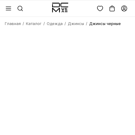
Главная
Каталог
Одежда
Джинсы
Джинсы черные
Войдите или
зарегистрируйтесь
Имя
Удалить
товара?
Введите телефон
Электронная почта
Электронная почта
Да, удалить
Получить код
Телефон
Отмена
Восстановить пароль
Продолжая, вы соглашаетесь с
политикой
конфиденциальности
и
офертой
Пароль